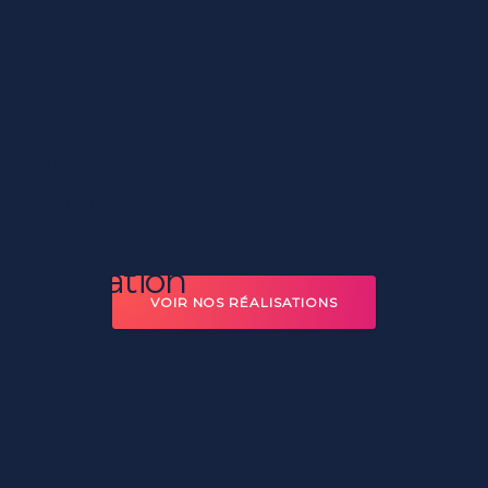
Évolution
des
comportements
de
réservation
et
leviers
de
fidélisation
VOIR NOS RÉALISATIONS