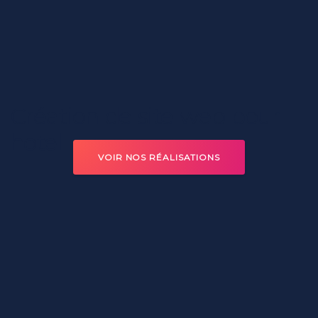
Création
de
site
web
pour
hotel
VOIR NOS RÉALISATIONS